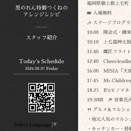
福岡県築上郡上毛町
黒のれん特製つくねの
🎟 入場無料
アレンジレシピ
🎶 ステージプログ
10:00 開会式・御
スタッフ紹介
10:10 上毛龍神太
11:40 鷹匠フライ
Today's Schedule
12:40 Cheerleadi
2026.08.07 Friday
16:00 MISIA「
17:45 Mr.Chil
18:25 B'zモノマ
19:30頃 🎆 音
🍴 グルメ＆マルシェ
・地元人気のマルシェ
Select Language
▼
・キッチンカー・移動