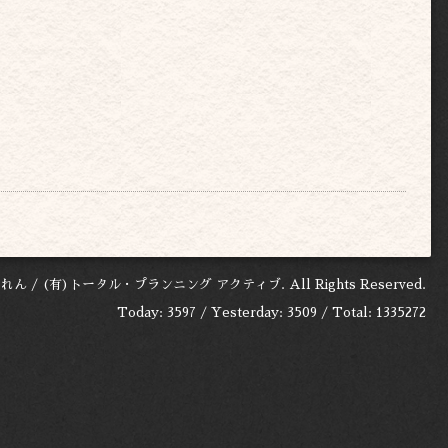
れん / (有)トータル・プランニング アクティブ
. All Rights Reserved.
Today:
3597
/ Yesterday:
3509
/ Total:
1335272