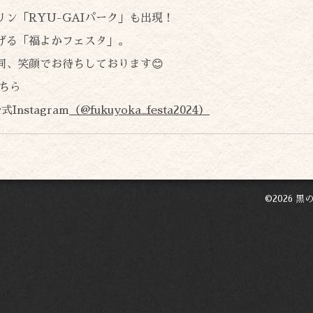
ン「RYU-GAIパーク」も出現！
げる「福よかフェスタ」。
同、笑顔でお待ちしております😊
こちら
Instagram
（@fukuyoka_festa2024）
©2026
黒の