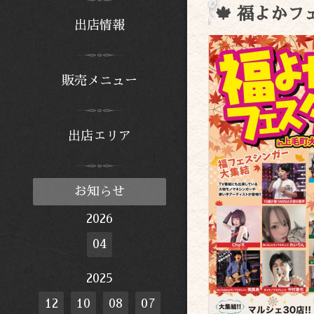
🍁 福よかフ
出店情報
販売メニュー
出店エリア
お知らせ
2026
04
2025
12
10
08
07