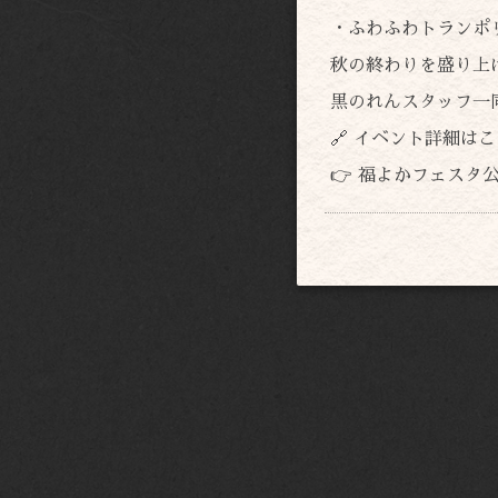
・ふわふわトランポリ
秋の終わりを盛り上
黒のれんスタッフ一
🔗 イベント詳細は
👉 福よかフェスタ公式