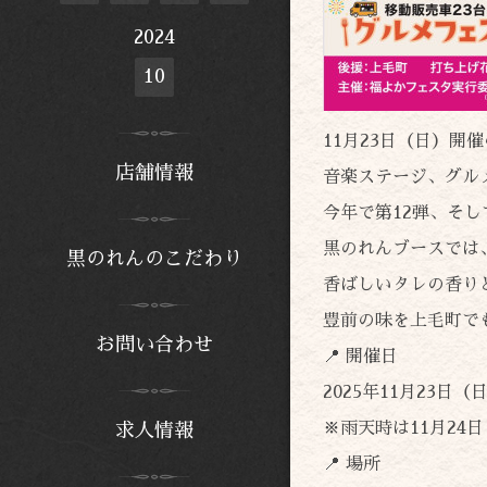
2024
10
11月23日（日）開
店舗情報
音楽ステージ、グル
今年で第12弾、そ
黒のれんブースでは
黒のれんのこだわり
香ばしいタレの香り
豊前の味を上毛町で
お問い合わせ
📍 開催日
2025年11月23日（
※雨天時は11月24
求人情報
📍 場所