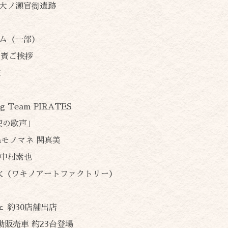
 大ノ瀬官衙遺跡
ラム（一部）
来賓ご挨拶
鼓
ト
ng Team PIRATES
天使の歌声」
drenモノマネ 関真美
ネ 中村素也
楽花火（ワキノアートファクトリー）
 約30店舗出店
販売車 約23台登場